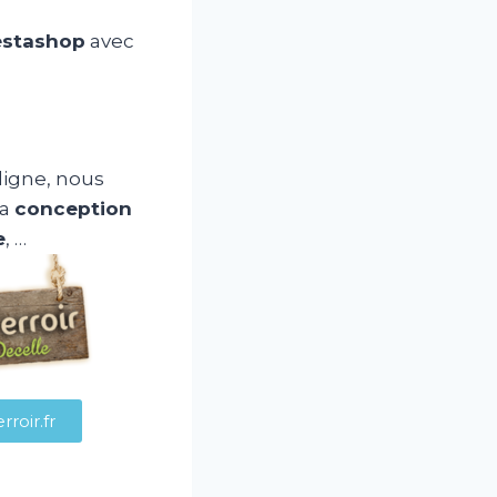
estashop
avec
ligne, nous
la
conception
e
, …
roir.fr