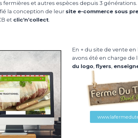
es fermières et autres espèces depuis 3 générations.
fié la conception de leur
site e-commerce sous pr
CB et
clic’n’collect
.
En + du site de vente en 
avons été en charge de 
du logo
,
flyers
,
enseign
www.lafermeduter