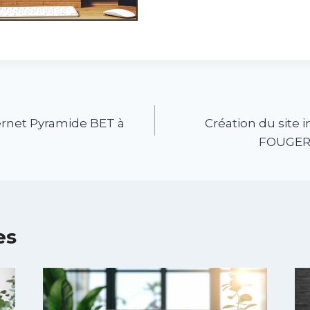
ternet Pyramide BET à
Création du site
FOUGERO
es