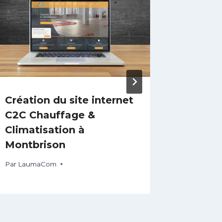
Création du site internet
Créatio
C2C Chauffage &
WordP
Climatisation à
DANSE
Montbrison
Par
Laum
Par
LaumaCom