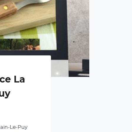
ce La
uy
main-Le-Puy